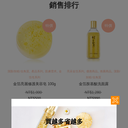
銷售排行
特價
特價
,
,
,
,
,
,
/
潔顏/卸粧/去角質
產品系列
肌膚需求
金
亮采金箔系列
優惠商品
推薦商品
潔顏/
箔皂系列
卸粧/去角質
金箔亮麗修護美容皂 100g
金箔胺基酸洗面露
T$3,600。
原始價格：NT$1,000。
原始價格：NT$1
NT$
1,000
NT$
1,280
NT$
500
NT$
990
,980。
目前價格：NT$500。
目前價格：NT$990
買越多省越多