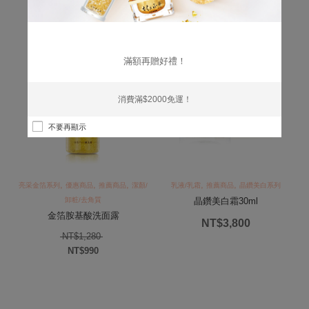
推薦商品
滿額再贈好禮！
特價
消費滿$2000免運！
不要再顯示
,
,
,
,
,
亮采金箔系列
優惠商品
推薦商品
潔顏/
乳液/乳霜
推薦商品
晶鑽美白系列
卸粧/去角質
晶鑽美白霜30ml
金箔胺基酸洗面露
T$3,800。
NT$
3,800
原始價格：NT$1,280。
NT$
1,280
,680。
NT$
990
目前價格：NT$990。