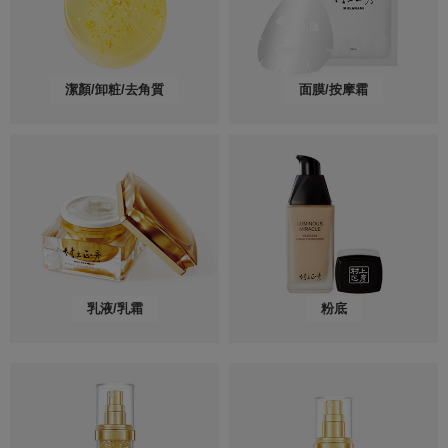
潔顏/卸粧/去角質
面膜/按摩霜
乳液/乳霜
粉底