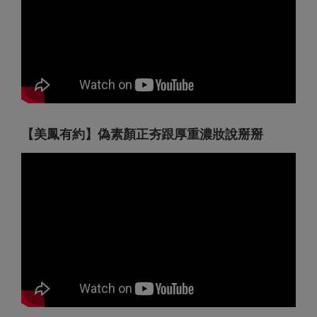
【美鳳有約】偽素顏正夯跟厚重濃妝說掰掰