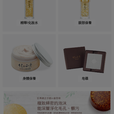
精華/化妝水
眼部保養
身體保養
皂碟