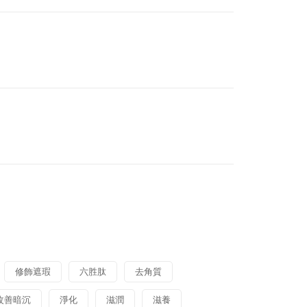
修飾遮瑕
六胜肽
去角質
改善暗沉
淨化
滋潤
滋養