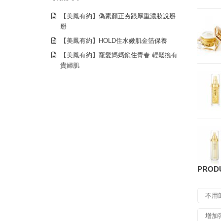
【美鳳有約】偽素顏正夯跟厚重濃妝說掰
掰
【美鳳有約】HOLD住水嫩肌金箔保養
【美鳳有約】寵愛媽媽鎖住青春 輕鬆擁有
貴婦肌
PROD
不用
增加