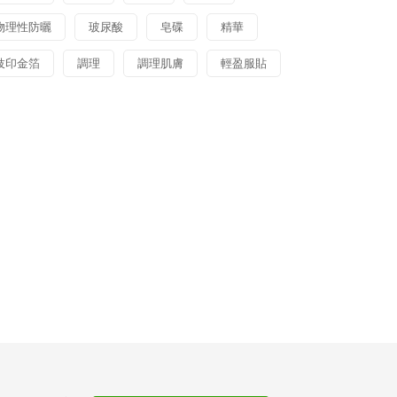
物理性防曬
玻尿酸
皂碟
精華
妓印金箔
調理
調理肌膚
輕盈服貼