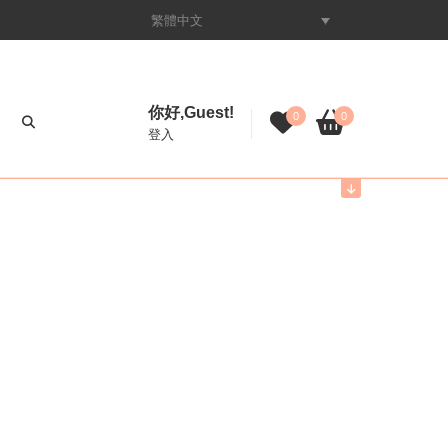
繁體中文
你好,Guest!
0
0
登入