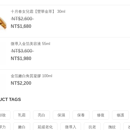
目前價格：NT$1,680。
十月春女兒霜【豐華金萃】 30ml
原始價格：NT$2,600。
NT$
2,600
NT$
1,680
目前價格：NT$1,680。
微導入金箔美容液 55ml
原始價格：NT$3,600。
NT$
3,600
NT$
1,980
目前價格：NT$1,980。
金箔嫩白角質凝膠 100ml
NT$
2,200
UCT TAGS
卸妝
乳霜
亮白
保濕
保養
修復
修護
彈力
嫩白
延緩老化
微導入
抗老
撫紋