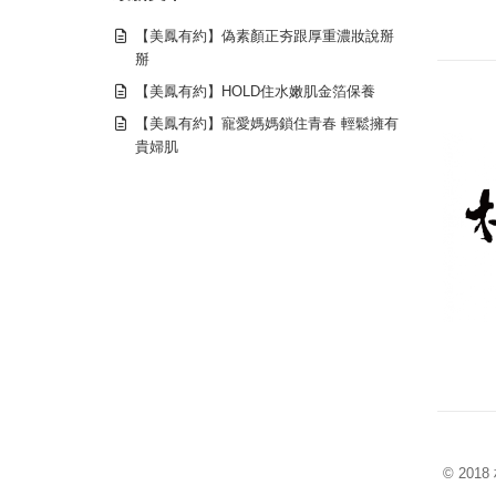
【美鳳有約】偽素顏正夯跟厚重濃妝說掰
掰
【美鳳有約】HOLD住水嫩肌金箔保養
【美鳳有約】寵愛媽媽鎖住青春 輕鬆擁有
貴婦肌
© 20