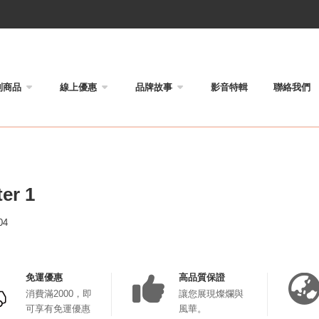
列商品
線上優惠
品牌故事
影音特輯
聯絡我們
er 1
04
免運優惠
高品質保證
消費滿2000，即
讓您展現燦爛與
可享有免運優惠
風華。