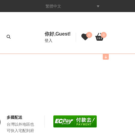
繁體中文
你好,Guest!
0
0
登入
多國配送
台灣以外地區也
可快入宅配到府