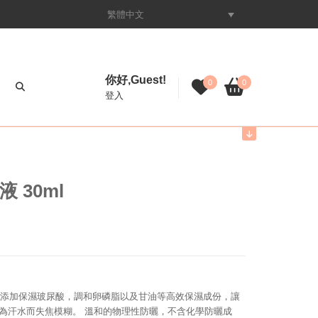
繁體中文
你好,Guest!
0
0
登入
 30ml
。
濕，添加保濕玻尿酸，調和卵磷脂以及甘油等高效保濕成份，讓
為汗水而失焦模糊。 溫和的物理性防曬，不含化學防曬成