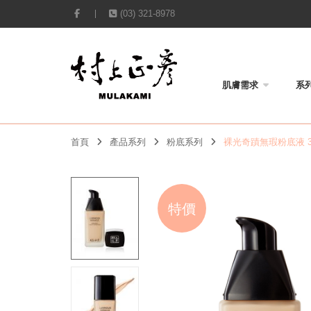
(03) 321-8978
肌膚需求
系
首頁
產品系列
粉底系列
裸光奇蹟無瑕粉底液 3
特價