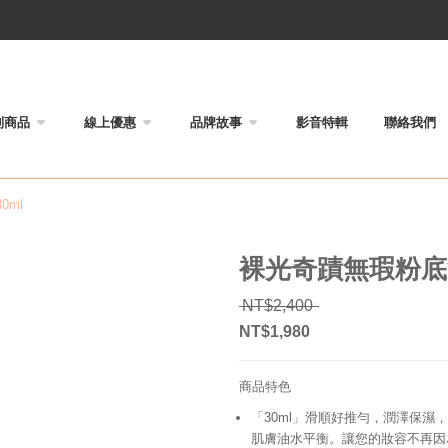
列商品
線上優惠
品牌故事
影音特輯
聯絡我們
0ml
裸光奇蹟無瑕粉底液
原始價格：NT$2,400
NT$
2,400
NT$
1,980
目前價格：NT$1,980。
商品特色
「30ml」滑順好推勻，潤澤保
肌膚油水平衡。讓您的妝容不再因