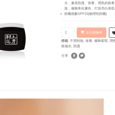
分，兼具防護、保養、潤色的效果
妝，修飾美化膚色，打造亮白美肌
防曬係數SPF15(物理性防曬)
加入購物車
標籤:
不用卸妝
,
保養
,
修飾遮瑕
,
潤
效補水
,
防護
分享: