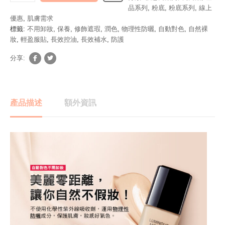
品系列
,
粉底
,
粉底系列
,
線上
優惠
,
肌膚需求
標籤:
不用卸妝
,
保養
,
修飾遮瑕
,
潤色
,
物理性防曬
,
自動對色
,
自然裸
妝
,
輕盈服貼
,
長效控油
,
長效補水
,
防護
分享:
產品描述
額外資訊