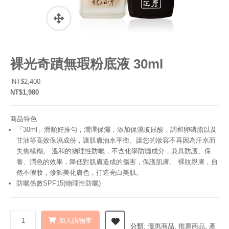
裸光奇蹟無瑕粉底液 30ml
原始價格：NT$2,400。
NT$
2,400
NT$
1,980
目前價格：NT$1,980。
商品特色
「30ml」滑順好推勻，潤澤保濕，添加保濕玻尿酸，調和卵磷脂以及
甘油等高效保濕成份，讓肌膚油水平衡。讓您的妝容不再因為汗水而
失焦模糊。 溫和的物理性防曬，不含化學防曬成分，兼具防護、保
養、潤色的效果，降低對肌膚造成的傷害，保護肌膚。 裸妝親膚，自
然不假妝，修飾美化膚色，打造亮白美肌。
防曬係數SPF15(物理性防曬)
加入購物車
分類:
優惠商品
,
推薦商品
,
產