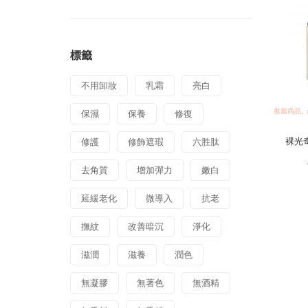
標籤
不用卸妝
乳霜
亮白
,
推薦商品
保濕
保養
修復
裸光奇
修護
修飾遮瑕
六胜肽
去角質
增加彈力
嫩白
延緩老化
微導入
抗老
撫紋
改善暗沉
淨化
滋潤
滋養
潤色
無凝膠
無著色
無酒精