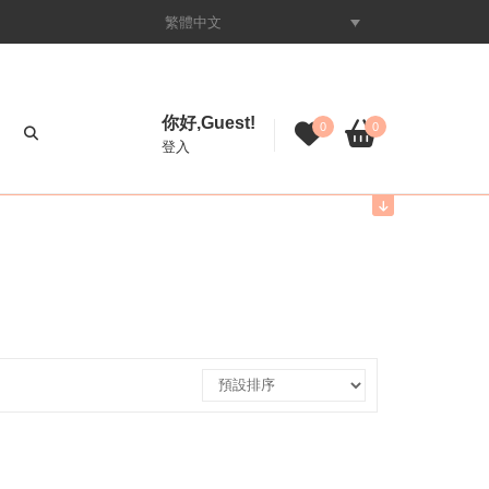
繁體中文
你好,Guest!
0
0
登入