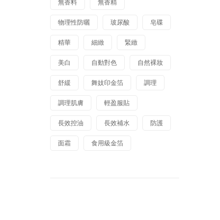
無香料
無香精
物理性防曬
玻尿酸
皂碟
精華
細緻
緊緻
美白
自動對色
自然裸妝
舒緩
舞妓印金箔
調理
調理肌膚
輕盈服貼
長效控油
長效補水
防護
面霜
食用級金箔