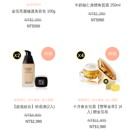
金箔皂系列
牛奶核仁身體角質霜 250ml
金箔亮麗修護美容皂 100g
原始價格：NT$1
NT$
1,280
原始價格：NT$1,000。
NT$
1,000
NT$
980
目前價格：NT$980
NT$
500
目前價格：NT$500。
特價
特價
,
,
,
,
推薦商品
組合優惠
線上優惠
推薦商品
組合優惠
線上優惠
【超值組合】粉底液(2入)
十月春女兒霜【豐華金萃】(4
入) 贈金箔皂
原始價格：NT$4,800。
NT$
4,800
原始價格：NT$1
NT$
11,400
NT$
2,980
NT$
3,980
目前價格：NT$2,980。