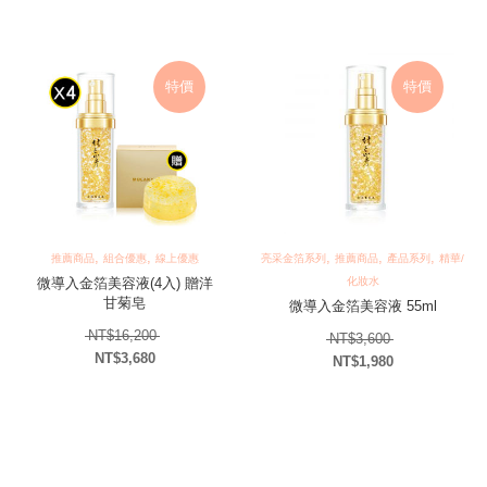
目前價格：NT$3,98
特價
特價
,
,
,
,
,
推薦商品
組合優惠
線上優惠
亮采金箔系列
推薦商品
產品系列
精華/
微導入金箔美容液(4入) 贈洋
化妝水
甘菊皂
微導入金箔美容液 55ml
原始價格：NT$16,200。
NT$
16,200
原始價格：NT$3
NT$
3,600
NT$
3,680
NT$
1,980
目前價格：NT$3,680。
目前價格：NT$1,98