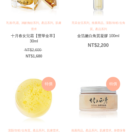
,
,
,
,
,
乳液/乳霜
凍齡撫紋系列
產品系列
肌膚
亮采金箔系列
推薦商品
潔顏/卸粧/去角
,
需求
質
產品系列
十月春女兒霜【豐華金萃】
金箔嫩白角質凝膠 100ml
30ml
NT$
2,200
原始價格：NT$2,600。
NT$
2,600
NT$
1,680
目前價格：NT$1,680。
特價
特價
,
,
,
,
,
,
潔顏/卸粧/去角質
產品系列
肌膚需求
推薦商品
產品系列
肌膚需求
身體保養