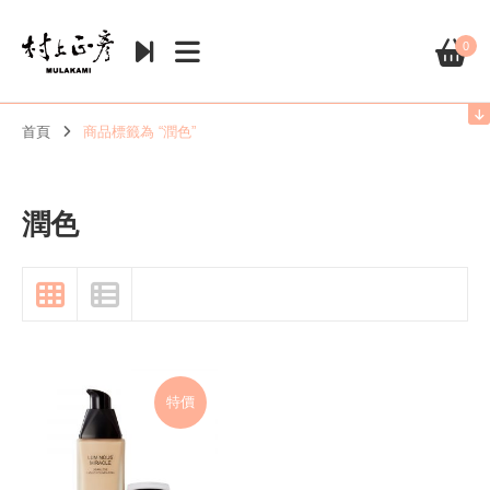
0
首頁
商品標籤為 “潤色”
潤色
特價