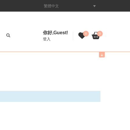
繁體中文
你好,Guest!
0
0
登入