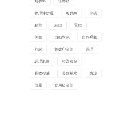
無香料
無香精
物理性防曬
玻尿酸
皂碟
精華
細緻
緊緻
美白
自動對色
自然裸妝
舒緩
舞妓印金箔
調理
調理肌膚
輕盈服貼
長效控油
長效補水
防護
面霜
食用級金箔