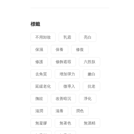
標籤
不用卸妝
乳霜
亮白
保濕
保養
修復
修護
修飾遮瑕
六胜肽
去角質
增加彈力
嫩白
延緩老化
微導入
抗老
撫紋
改善暗沉
淨化
滋潤
滋養
潤色
無凝膠
無著色
無酒精