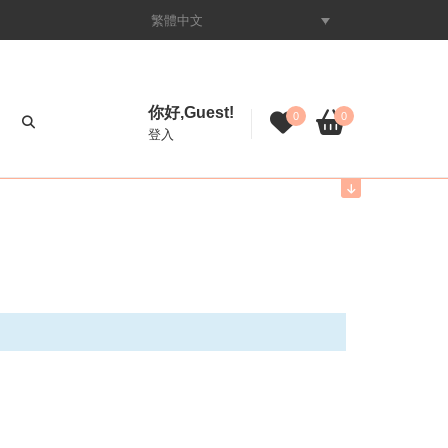
繁體中文
你好,Guest!
0
0
登入