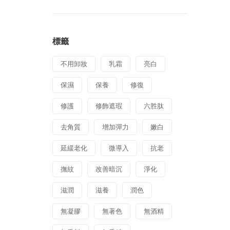
標籤
不用卸妝
乳霜
亮白
保濕
保養
修復
修護
修飾遮瑕
六胜肽
去角質
增加彈力
嫩白
延緩老化
微導入
抗老
撫紋
改善暗沉
淨化
滋潤
滋養
潤色
無凝膠
無著色
無酒精