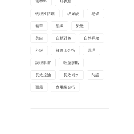
無香料
無香精
物理性防曬
玻尿酸
皂碟
精華
細緻
緊緻
美白
自動對色
自然裸妝
舒緩
舞妓印金箔
調理
調理肌膚
輕盈服貼
長效控油
長效補水
防護
面霜
食用級金箔