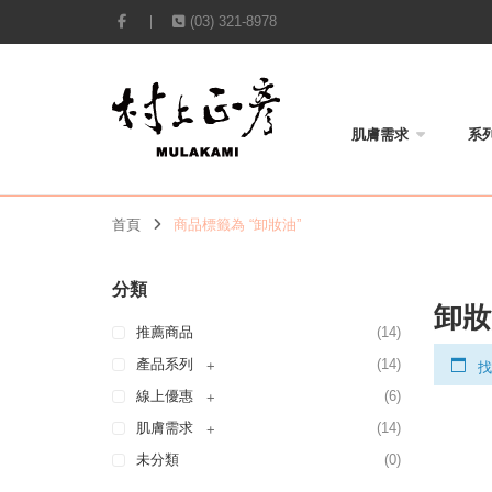
(03) 321-8978
肌膚需求
系
首頁
商品標籤為 “卸妝油”
分類
卸妝
推薦商品
(14)
產品系列
(14)
+
找
線上優惠
(6)
+
肌膚需求
(14)
+
未分類
(0)