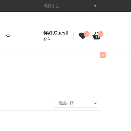
繁體中文
你好,Guest!
0
0
登入