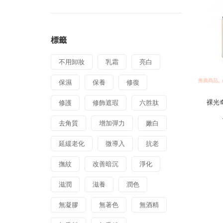
標籤
不用卸妝
乳霜
亮白
,
推薦商品
保濕
保養
修復
裸光奇
修護
修飾遮瑕
六胜肽
去角質
增加彈力
嫩白
延緩老化
微導入
抗老
撫紋
改善暗沉
淨化
滋潤
滋養
潤色
無凝膠
無著色
無酒精