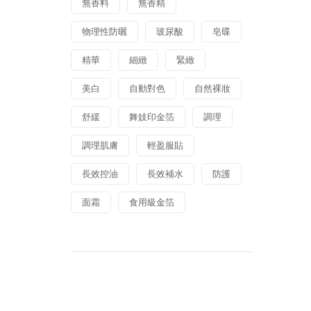
無香料
無香精
物理性防曬
玻尿酸
皂碟
精華
細緻
緊緻
美白
自動對色
自然裸妝
舒緩
舞妓印金箔
調理
調理肌膚
輕盈服貼
長效控油
長效補水
防護
面霜
食用級金箔