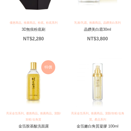
,
,
,
,
,
優惠商品
推薦商品
粉底
粉底系列
乳液/乳霜
推薦商品
晶鑽美白系列
3D無痕粉底刷
晶鑽美白霜30ml
NT$
2,280
NT$
3,800
特價
,
,
,
,
,
亮采金箔系列
優惠商品
推薦商品
潔顏/
亮采金箔系列
推薦商品
潔顏/卸粧/去角
,
卸粧/去角質
質
產品系列
金箔胺基酸洗面露
金箔嫩白角質凝膠 100ml