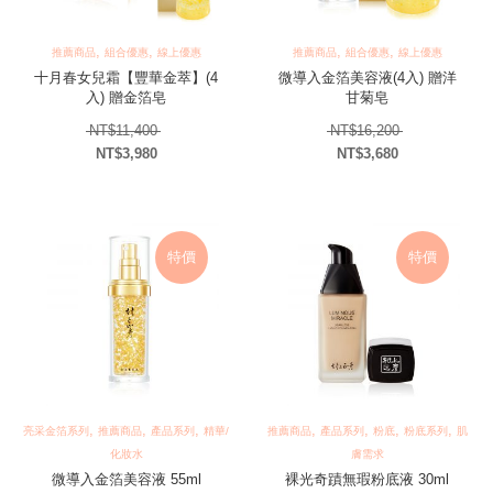
,
,
,
,
推薦商品
組合優惠
線上優惠
推薦商品
組合優惠
線上優惠
十月春女兒霜【豐華金萃】(4
微導入金箔美容液(4入) 贈洋
入) 贈金箔皂
甘菊皂
原始價格：NT$11,400。
原始價格：NT$
NT$
11,400
NT$
16,200
NT$
3,980
NT$
3,680
目前價格：NT$3,980。
目前價格：NT$3,68
特價
特價
,
,
,
,
,
,
,
亮采金箔系列
推薦商品
產品系列
精華/
推薦商品
產品系列
粉底
粉底系列
肌
化妝水
膚需求
微導入金箔美容液 55ml
裸光奇蹟無瑕粉底液 30ml