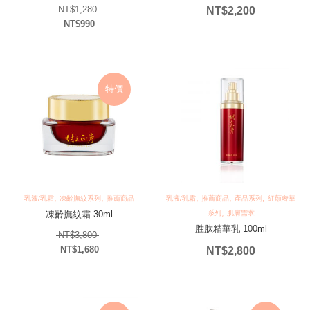
原始價格：NT$1,280。
NT$
1,280
NT$
2,200
NT$
990
目前價格：NT$990。
特價
,
,
,
,
,
乳液/乳霜
凍齡撫紋系列
推薦商品
乳液/乳霜
推薦商品
產品系列
紅顏奢華
,
凍齡撫紋霜 30ml
系列
肌膚需求
胜肽精華乳 100ml
原始價格：NT$3,800。
NT$
3,800
NT$
1,680
NT$
2,800
目前價格：NT$1,680。