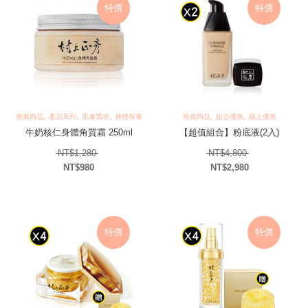
特價
特價
,
,
,
,
,
推薦商品
產品系列
肌膚需求
身體保養
推薦商品
組合優惠
線上優惠
牛奶核仁身體角質霜 250ml
【超值組合】粉底液(2入)
原始價格：NT$1,280。
原始價格：NT$4
NT$
1,280
NT$
4,800
NT$
980
NT$
2,980
目前價格：NT$980。
目前價格：NT$2,98
特價
特價