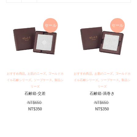
セール
セール
,
,
,
,
おすすめ商品
お肌のニーズ
ゴールドホ
おすすめ商品
お肌のニーズ
ゴールドホ
,
,
,
,
イル石鹸シリーズ
ソープケース
製品シ
イル石鹸シリーズ
ソープケース
製品シ
リーズ
リーズ
石鹸箱-交差
石鹸箱-渦巻き
元の価格は NT$650 でした。
元の価格は NT$
NT$
650
NT$
650
NT$
350
NT$
350
現在の価格は NT$350 です。
現在の価格は NT$3