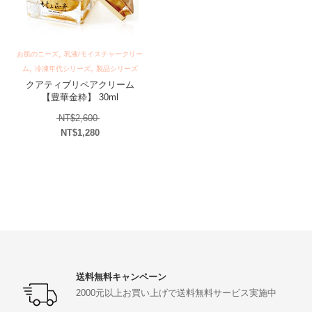
,
お肌のニーズ
乳液/モイスチャークリー
,
,
ム
冷凍年代シリーズ
製品シリーズ
クアティブリペアクリーム
【豊華金粋】 30ml
元の価格は NT$2,600 でした。
NT$
2,600
NT$
1,280
現在の価格は NT$1,280 です。
送料無料キャンペーン
2000元以上お買い上げで送料無料サービス実施中