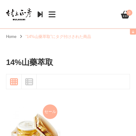
0
Home
“14%山藥萃取”にタグ付けされた商品
14%山藥萃取
セール