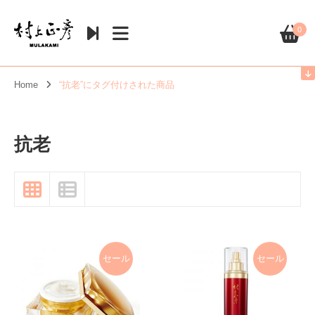
0
Home
“抗老”にタグ付けされた商品
抗老
セール
セール