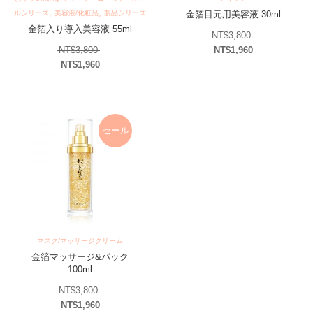
,
,
ルシリーズ
美容液/化粧品
製品シリーズ
金箔目元用美容液 30ml
金箔入り導入美容液 55ml
元の価格は NT$
NT$
3,800
元の価格は NT$3,800 でした。
NT$
3,800
NT$
1,960
現在の価格は NT$1,
NT$
1,960
現在の価格は NT$1,960 です。
セール
マスク/マッサージクリーム
金箔マッサージ&パック
100ml
元の価格は NT$3,800 でした。
NT$
3,800
NT$
1,960