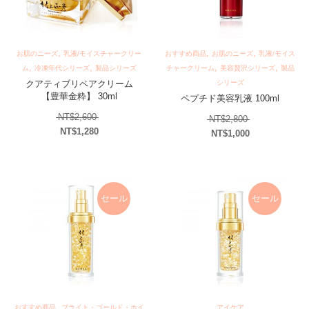
,
,
,
お肌のニーズ
乳液/モイスチャークリー
おすすめ商品
お肌のニーズ
乳液/モイス
,
,
,
,
ム
冷凍年代シリーズ
製品シリーズ
チャークリーム
美容贅沢シリーズ
製品
クアティブリペアクリーム
シリーズ
【豊華金粋】 30ml
ペプチド美容乳液 100ml
元の価格は NT$2,600 でした。
NT$
2,600
元の価格は NT$
NT$
2,800
NT$
1,280
NT$
1,000
現在の価格は NT$1,280 です。
現在の価格は NT$1,
セール
セール
,
おすすめ商品
ブライト・ゴールド・ホイ
アイケア